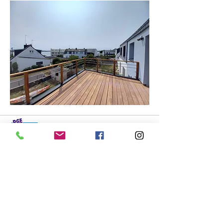
Adresse
2 Le Poulprat
56230 LARRE